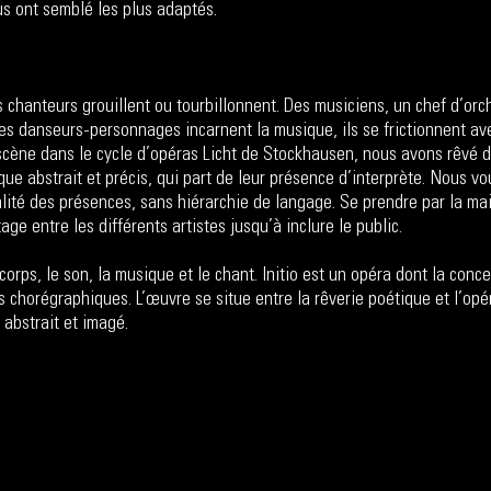
s ont semblé les plus adaptés.
 chanteurs grouillent ou tourbillonnent. Des musiciens, un chef d’orch
es danseurs-personnages incarnent la musique, ils se frictionnent ave
cène dans le cycle d’opéras Licht de Stockhausen, nous avons rêvé d’
e abstrait et précis, qui part de leur présence d’interprète. Nous vo
ité des présences, sans hiérarchie de langage. Se prendre par la main
e entre les différents artistes jusqu’à inclure le public.
corps, le son, la musique et le chant. Initio est un opéra dont la conc
 chorégraphiques. L’œuvre se situe entre la rêverie poétique et l’opér
 abstrait et imagé.