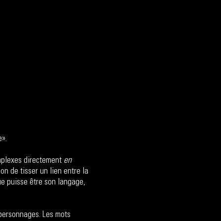
e».
omplexes directement
en
n de tisser un lien entre la
e puisse être son langage,
 personnages. Les mots